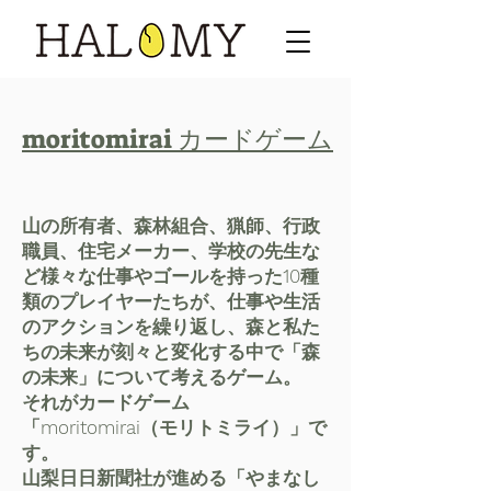
開催のご相談はこちら
ゲームで学べること
moritomirai カードゲーム
1. 森の役割と私たちの生活との関わ
りや​正しい知識の理解
2. 協働歩調の必要性
山の所有者、森林組合、猟師、行政
3. 経済活動と森林資源の好循環を生
職員、住宅メーカー、学校の先生な
むことが持続可能な森作りへ繋がる
ど様々な仕事やゴールを持った10種
類のプレイヤーたちが、仕事や生活
のアクションを繰り返し、森と私た
ちの未来が刻々と変化する中で「森
の未来」について考えるゲーム。
それがカードゲーム
「moritomirai（モリトミライ）」で
す。
山梨日日新聞社が進める「やまなし