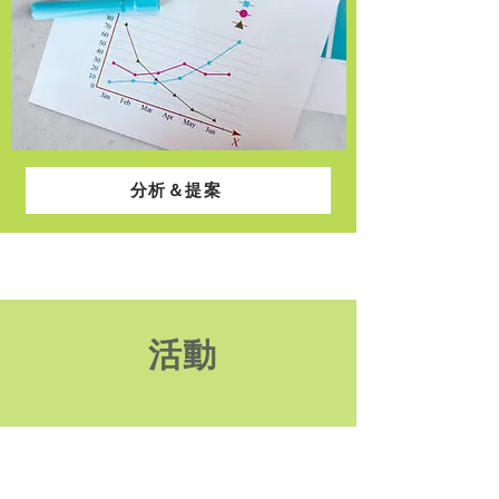
分析＆提案
活動
コーチングLab.