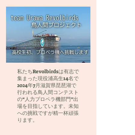
私たちRevolbirdsは有志で
集まった現役浦高生14名で
2024年7月滋賀県琵琶湖で
行われる鳥人間コンテスト
の“人力プロペラ機部門”出
場を目指しています。未知
への挑戦ですが精一杯頑張
ります。